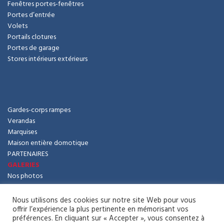
Fenêtres portes-fenêtres
Portes d’entrée
Volets
Portails clotures
Portes de garage
Stores intérieurs extérieurs
Gardes-corps rampes
Verandas
Marquises
Maison entière domotique
PARTENAIRES
GALERIES
Nos photos
Nos vidéos
ACTUALITÉS
Nous utilisons des cookies sur notre site Web pour vous
CONTACT
offrir l’expérience la plus pertinente en mémorisant vos
préférences. En cliquant sur « Accepter », vous consentez à
Politique de confidentialité