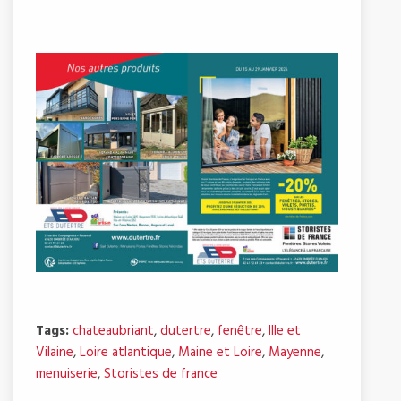
Tags:
chateaubriant
,
dutertre
,
fenêtre
,
Ille et
Vilaine
,
Loire atlantique
,
Maine et Loire
,
Mayenne
,
menuiserie
,
Storistes de france